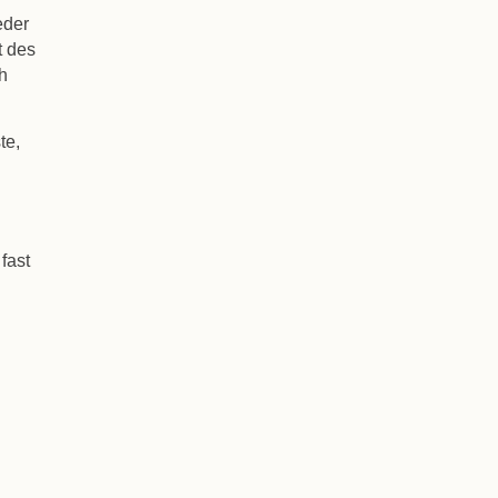
eder
t des
ch
te,
fast