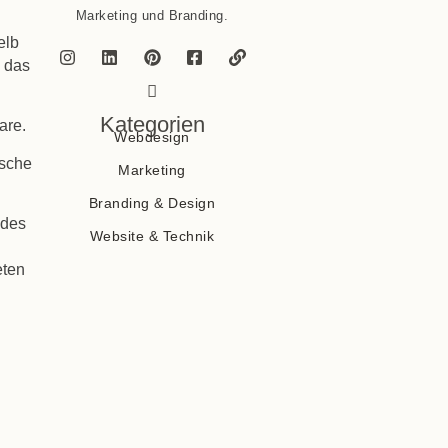
Marketing und Branding.
elb
e das
Kategorien
are.
Webdesign
ische
Marketing
Branding & Design
odes
Website & Technik
eten