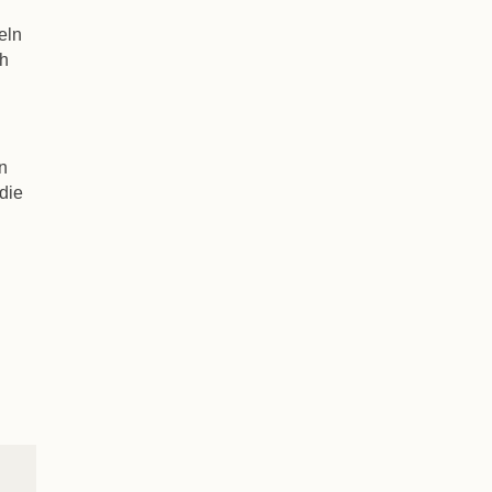
eln
ch
n
die