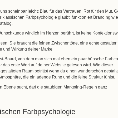
ns scheinbar leicht: Blau für das Vertrauen, Rot für den Mut, G
r klassischen Farbpsychologie glaubt, funktioniert Branding wi
atalog.
 Wunschkunde wirklich im Herzen berührt, ist keine Konfektionsw
ssen. Sie braucht die feinen Zwischentöne, eine echte gestalter
te und Wirkung deiner Marke.
erest-Board, von dem man sich mal eben ein paar hübsche Farbc
r das erste Wort auf deiner Website gelesen wird. Wie dieser
estalteten Raum betrittst wenn du einen wunderschön gestalt
Atmosphäre, die einladende Ruhe und die feine Struktur fühlst.
en Ebene sucht, darf die staubigen Marketing-Regeln ganz
sischen Farbpsychologie