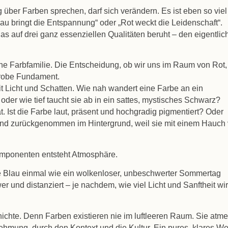
 über Farben sprechen, darf sich verändern. Es ist eben so viel
lau bringt die Entspannung“ oder „Rot weckt die Leidenschaft“.
as auf drei ganz essenziellen Qualitäten beruht – den eigentlic
che Farbfamilie. Die Entscheidung, ob wir uns im Raum von Rot,
robe Fundament.
t Licht und Schatten. Wie nah wandert eine Farbe an ein
oder wie tief taucht sie ab in ein sattes, mystisches Schwarz?
ät. Ist die Farbe laut, präsent und hochgradig pigmentiert? Oder
 und zurückgenommen im Hintergrund, weil sie mit einem Hauch
omponenten entsteht Atmosphäre.
 Blau einmal wie ein wolkenloser, unbeschwerter Sommertag
r und distanziert – je nachdem, wie viel Licht und Sanftheit wi
hichte. Denn Farben existieren nie im luftleeren Raum. Sie atm
hmung, durch den Kontext und die Kultur. Ein pures, klares W