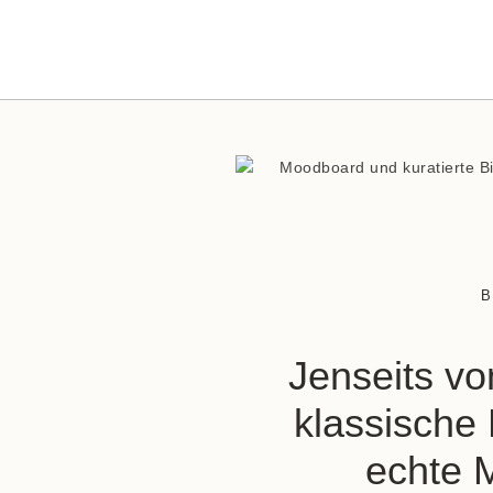
B
Jenseits v
klassische 
echte M