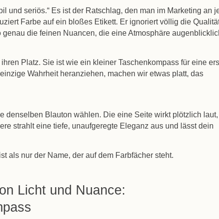
il und seriös.“ Es ist der Ratschlag, den man im Marketing an j
ziert Farbe auf ein bloßes Etikett. Er ignoriert völlig die Qualitä
also genau die feinen Nuancen, die eine Atmosphäre augenblickli
ihren Platz. Sie ist wie ein kleiner Taschenkompass für eine ers
 einzige Wahrheit heranziehen, machen wir etwas platt, das
e denselben Blauton wählen. Die eine Seite wirkt plötzlich laut, 
re strahlt eine tiefe, unaufgeregte Eleganz aus und lässt dein
st als nur der Name, der auf dem Farbfächer steht.
n Licht und Nuance:
mpass