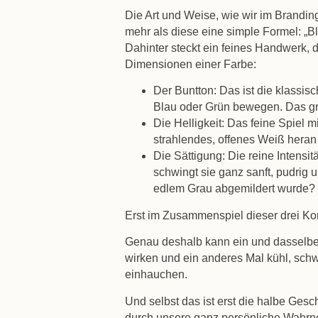
Die Art und Weise, wie wir im Branding
mehr als diese eine simple Formel: „B
Dahinter steckt ein feines Handwerk, d
Dimensionen einer Farbe:
Der Buntton:
Das ist die klassis
Blau oder Grün bewegen. Das g
Die Helligkeit:
Das feine Spiel mi
strahlendes, offenes Weiß heran 
Die Sättigung:
Die reine Intensit
schwingt sie ganz sanft, pudrig
edlem Grau abgemildert wurde?
Erst im Zusammenspiel dieser drei K
Genau deshalb kann ein und dasselbe
wirken und ein anderes Mal kühl, schwe
einhauchen.
Und selbst das ist erst die halbe Gesc
durch unsere ganz persönliche Wahrne