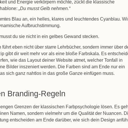
it und Energie verkörpern möchte, zückt die klassische
chablone:
„Du musst Gelb nehmen.“
mtes Blau an, ein helles, klares und leuchtendes Cyanblau. Wi
 dynamische Aufbruchstimmung.
 musst du sie nicht in ein gelbes Gewand stecken.
führt eben nicht über starre Lehrbücher, sondern immer über d
p gibt dir weit mehr vor als eine bloße Farbskala. Es entscheid
ürfen, wie das Layout deiner Website atmet, welcher Tonfall in
ne Bilder inszeniert werden. Die Farben sind am Ende nur ein
das sich ganz nahtlos in das große Ganze einfügen muss.
en Branding-Regeln
 engen Grenzen der klassischen Farbpsychologie lösen. Es geh
inen Namen, sondern vielmehr um die Qualität der Nuancen. D
tung entscheiden am Ende darüber, wie sich dein Design anfühl