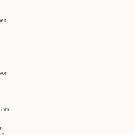
hen
 von
r ihm
en
eiß