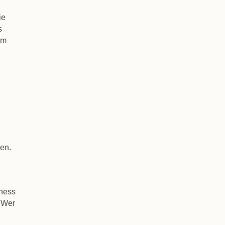
ie
s
em
den.
iness
. Wer