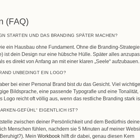
en (FAQ)
IGN STARTEN UND DAS BRANDING SPÄTER MACHEN?
s wie ein Hausbau ohne Fundament. Ohne die Branding-Strategie
e) ist dein Design nur eine hübsche Hülle. Später alles anzupa
als es direkt von Anfang an mit einer klaren „Seele“ aufzubauen.
BRAND UNBEDINGT EIN LOGO?
 aber bei einer Personal Brand bist
du
das Gesicht. Viel wichtige
ige Bildsprache, eine passende Typografie und eine Tonalität, 
 Logo reicht oft völlig aus, wenn das restliche Branding stark is
MARKEN-GEFÜHL“ EIGENTLICH IST?
tstelle zwischen deiner Persönlichkeit und dem Bedürfnis deine
 sich Menschen fühlen, nachdem sie 5 Minuten auf meiner Websi
 Beruhigt?). Mein
Workbook
hilft dir dabei, genau diesen Kern