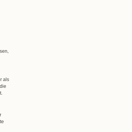
ssen,
r als
die
t.
r
te