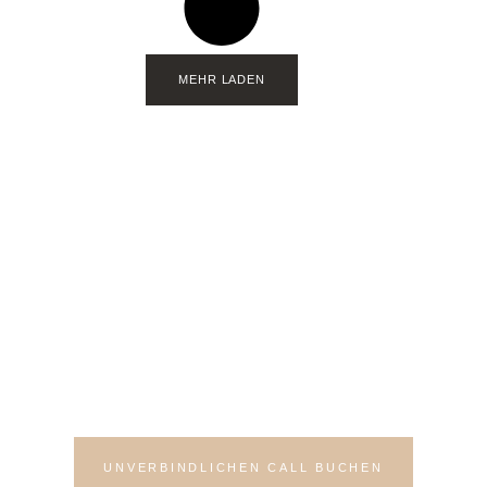
MEHR LADEN
Bereit für deinen neuen
Auftritt?
Lass uns in einem Kennenlern-Call
deine Möglichkeiten besprechen
UNVERBINDLICHEN CALL BUCHEN