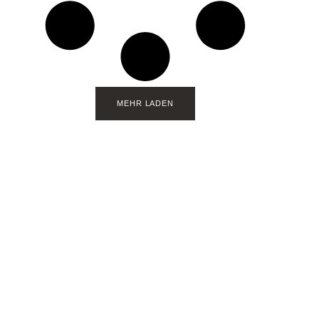
MEHR LADEN
Bereit für deinen neuen
Auftritt?
Lass uns in einem Kennenlern-Call
deine Möglichkeiten besprechen