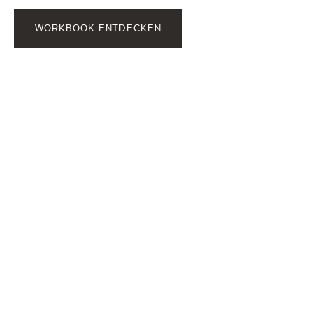
WORKBOOK ENTDECKEN
Wenn du merkst, dass du
tiefer einsteigen möchtest