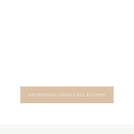
Bereit für deinen neuen
Auftritt?
Lass uns in einem Kennenlern-Call
deine Möglichkeiten besprechen
UNVERBINDLICHEN CALL BUCHEN